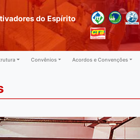
tivadores do Espírito
trutura
Convênios
Acordos e Convenções
s